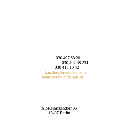
SO ERREICHEN SIE UNS
Telefon:
030 407 68 20
Telefon (Notariat):
030 407 68 234
Telefax:
030 415 10 42
E-Mail:
kanzlei@ravonderaue.de
notariat@ravonderaue.de
KOMMEN SIE VORBEI!
VON DER AUE-GREINER
Notar, Rechtsanwälte, Fachanwälte
Alt-Reinickendorf 35
13407 Berlin