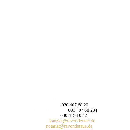
SO ERREICHEN SIE UNS
Telefon:
030 407 68 20
Telefon (Notariat):
030 407 68 234
Telefax:
030 415 10 42
E-Mail:
kanzlei@ravonderaue.de
notariat@ravonderaue.de