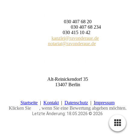
SO ERREICHEN SIE UNS
Telefon:
030 407 68 20
Telefon (Notariat):
030 407 68 234
Telefax:
030 415 10 42
E-Mail:
kanzlei@ravonderaue.de
notariat@ravonderaue.de
KOMMEN SIE VORBEI!
VON DER AUE-GREINER
Notar, Rechtsanwälte, Fachanwälte
Alt-Reinickendorf 35
13407 Berlin
Startseite
|
Kontakt
|
Daten­schutz
|
Impressum
Klicken Sie
hier
, wenn Sie eine Bewertung abgeben möchten.
Letzte Änderung: 18.05.2026 © 2026