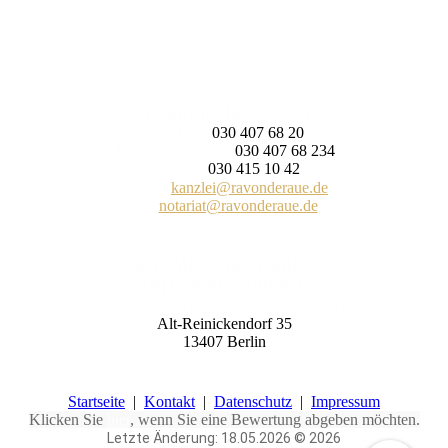
SO ERREICHEN SIE UNS
Telefon:
030 407 68 20
Telefon (Notariat):
030 407 68 234
Telefax:
030 415 10 42
E-Mail:
kanzlei@ravonderaue.de
notariat@ravonderaue.de
KOMMEN SIE VORBEI!
VON DER AUE-GREINER
Notar, Rechtsanwälte, Fachanwälte
Alt-Reinickendorf 35
13407 Berlin
Startseite
|
Kontakt
|
Daten­schutz
|
Impressum
Klicken Sie
hier
, wenn Sie eine Bewertung abgeben möchten.
Letzte Änderung: 18.05.2026 © 2026