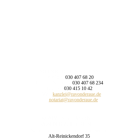
SO ERREICHEN SIE UNS
Telefon:
030 407 68 20
Telefon (Notariat):
030 407 68 234
Telefax:
030 415 10 42
E-Mail:
kanzlei@ravonderaue.de
notariat@ravonderaue.de
KOMMEN SIE VORBEI!
VON DER AUE-GREINER
Notar, Rechtsanwälte, Fachanwälte
Alt-Reinickendorf 35